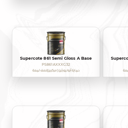
Supercote 861 Semi Gloss A Base
Superco
PS861AXXXG32
معة
حماية أبوليورثين (مركبين)نصف لمعة