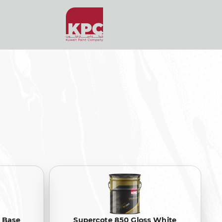
C Base
Supercote 850 Gloss White