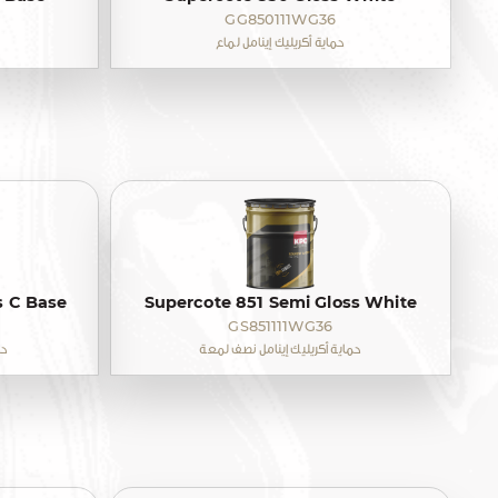
GG850111WG36
حماية أكريليك إينامل لماع
s C Base
Supercote 851 Semi Gloss White
GS851111WG36
حماية أكريليك إينامل نصف لمعة
حم