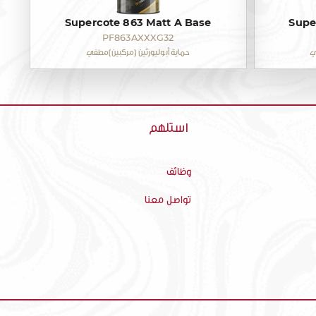
Supercote 863 Matt A Base
Supe
PF863AXXXG32
ي
حماية أبوليورثين (مركبين)مطفي
استلهم
وظائف
تواصل معنا