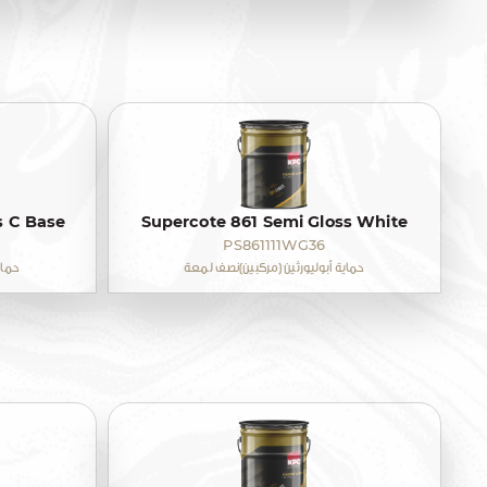
s C Base
Supercote 861 Semi Gloss White
PS861111WG36
حماية أبوليورثين (مركبين)نصف لمعة
حماي