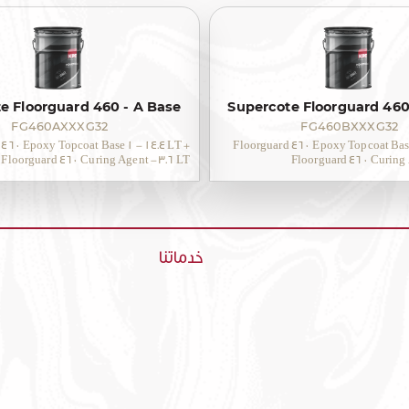
e Floorguard 460 - A Base
Supercote Floorguard 460
FG460AXXXG32
FG460BXXXG32
 460 Epoxy Topcoat Base 1 - 14.4 LT +
Floorguard 460 Epoxy Topcoat Base
Floorguard 460 Curing Agent - 3.6 LT
Floorguard 460 Curing 
خدماتنا