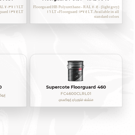
AL 7037 16 LT
Floorguard HB Polyurethane- RAL 7040 (light grey)
rguard 137 4 LT
16 LT +Floorguard 137 4 LT. Available in all
standard colors
0
Supercote Floorguard 460
FC4600CLRL01
إبوك
منشف فلورجارد إبوكسي