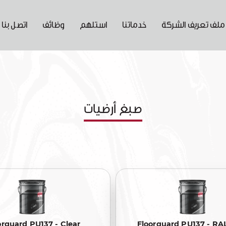
ملف تعريف الشركة
خدماتنا
استلهم
وظائف
اتصل بنا
صبغ أرضيات
orguard PU137 - Clear
Floorguard PU137 - RA