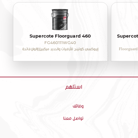
Supercote Floorguard 460
Supercot
FG460111WG40
Floorguard
إيبوكسي كوتينج للأرضيات والحديد مركبين))الوان فاتحة
استلهم
وظائف
تواصل معنا