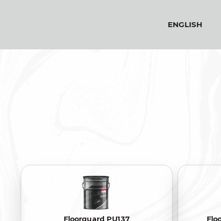
ENGLISH
Floorguard PU137
Flo