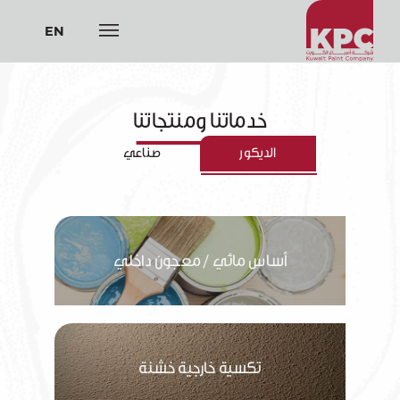
EN
خدماتنا ومنتجاتنا
الديكور
صناعي
أساس مائي / معجون داخلي
تكسية خارجية خشنة