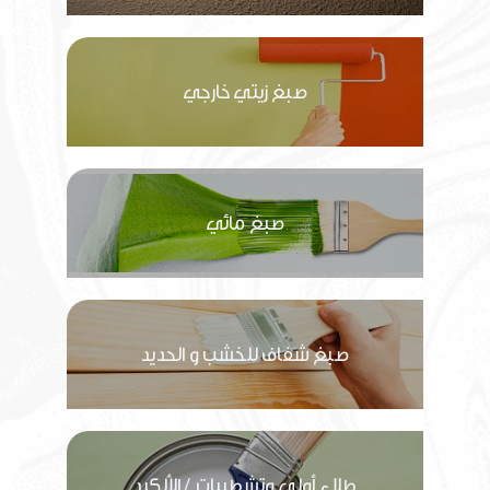
صبغ زيتي خارجي
صبغ مائي
صبغ شفاف للخشب و الحديد
طلاء أولي وتشطيبات / الألكيد