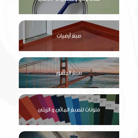
صبغ أرضيات
صبغ الجسور
ملونات للصبغ المائي و الزيتي