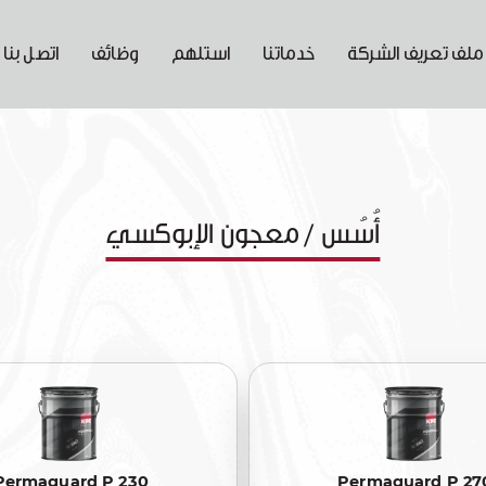
ملف تعريف الشركة
خدماتنا
استلهم
وظائف
اتصل بنا
أُسُس / معجون الإبوكسي
Permaguard P 230
Permaguard P 27